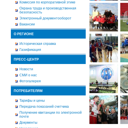
Комиссия по корпоративной этике
Охрана труда и производственная
безопасность
Электронный документооборот
Вакансии
О РЕГИОНЕ
Историческая справка
Газификация
ПРЕСС-ЦЕНТР
Новости
СМИ о нас
Фотогалерея
ПОТРЕБИТЕЛЯМ
Тарифы и цены
Передача показаний счетчика
Получение квитанции по электронной
почте
Документы