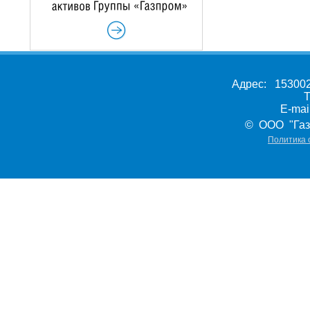
Адрес: 153002,
Т
E-ma
© ООО "Газ
Политика 