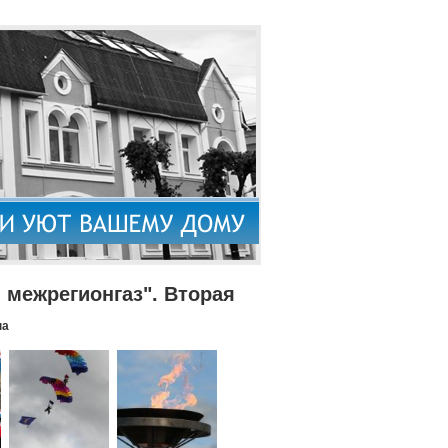
межрегионгаз". Вторая
па