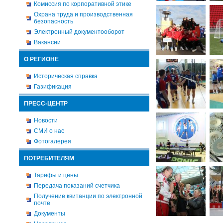
Комиссия по корпоративной этике
Охрана труда и производственная
безопасность
Электронный документооборот
Вакансии
О РЕГИОНЕ
Историческая справка
Газификация
ПРЕСС-ЦЕНТР
Новости
СМИ о нас
Фотогалерея
ПОТРЕБИТЕЛЯМ
Тарифы и цены
Передача показаний счетчика
Получение квитанции по электронной
почте
Документы