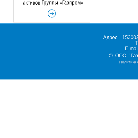
Адрес: 153002,
Т
E-ma
© ООО "Газ
Политика 