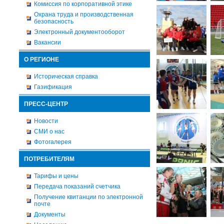
Комиссия по корпоративной этике
Охрана труда и производственная
безопасность
Электронный документооборот
Вакансии
О РЕГИОНЕ
Историческая справка
Газификация
ПРЕСС-ЦЕНТР
Новости
СМИ о нас
Фотогалерея
ПОТРЕБИТЕЛЯМ
Тарифы и цены
Передача показаний счетчика
Получение квитанции по электронной
почте
Документы