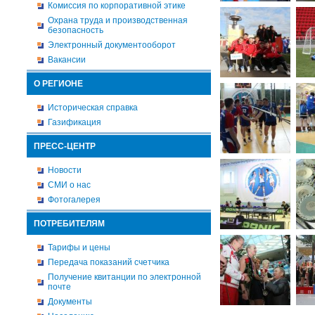
Комиссия по корпоративной этике
Охрана труда и производственная
безопасность
Электронный документооборот
Вакансии
О РЕГИОНЕ
Историческая справка
Газификация
ПРЕСС-ЦЕНТР
Новости
СМИ о нас
Фотогалерея
ПОТРЕБИТЕЛЯМ
Тарифы и цены
Передача показаний счетчика
Получение квитанции по электронной
почте
Документы