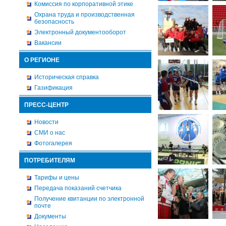
Комиссия по корпоративной этике
Охрана труда и производственная
безопасность
Электронный документооборот
Вакансии
О РЕГИОНЕ
Историческая справка
Газификация
ПРЕСС-ЦЕНТР
Новости
СМИ о нас
Фотогалерея
ПОТРЕБИТЕЛЯМ
Тарифы и цены
Передача показаний счетчика
Получение квитанции по электронной
почте
Документы