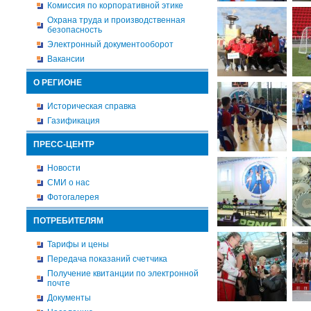
Комиссия по корпоративной этике
Охрана труда и производственная
безопасность
Электронный документооборот
Вакансии
О РЕГИОНЕ
Историческая справка
Газификация
ПРЕСС-ЦЕНТР
Новости
СМИ о нас
Фотогалерея
ПОТРЕБИТЕЛЯМ
Тарифы и цены
Передача показаний счетчика
Получение квитанции по электронной
почте
Документы