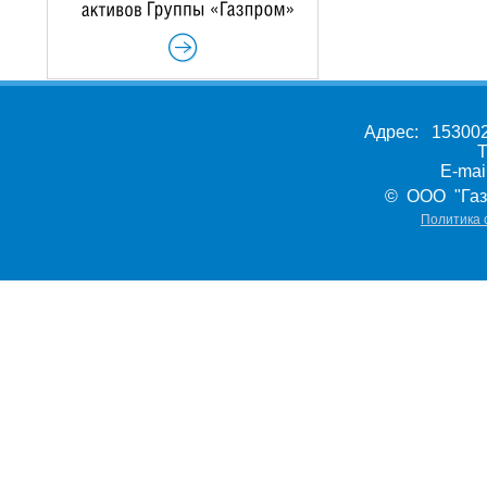
Адрес: 153002,
Т
E-ma
© ООО "Газ
Политика 