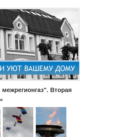
межрегионгаз". Вторая
па