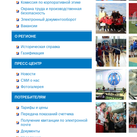
Комиссия по корпоративной этике
Охрана труда и производственная
безопасность
Электронный документооборот
Вакансии
О РЕГИОНЕ
Историческая справка
Газификация
ПРЕСС-ЦЕНТР
Новости
СМИ о нас
Фотогалерея
ПОТРЕБИТЕЛЯМ
Тарифы и цены
Передача показаний счетчика
Получение квитанции по электронной
почте
Документы