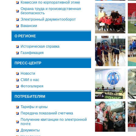
Комиссия по корпоративной этике
Охрана труда и производственная
безопасность
Электронный документооборот
Вакансии
О РЕГИОНЕ
Историческая справка
Газификация
ПРЕСС-ЦЕНТР
Новости
СМИ о нас
Фотогалерея
ПОТРЕБИТЕЛЯМ
Тарифы и цены
Передача показаний счетчика
Получение квитанции по электронной
почте
Документы