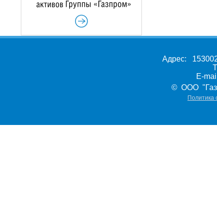
Адрес: 153002,
Т
E-ma
© ООО "Газ
Политика 