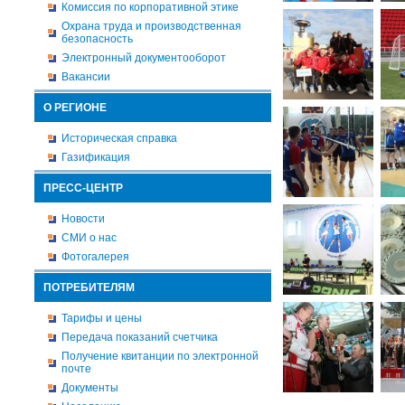
Комиссия по корпоративной этике
Охрана труда и производственная
безопасность
Электронный документооборот
Вакансии
О РЕГИОНЕ
Историческая справка
Газификация
ПРЕСС-ЦЕНТР
Новости
СМИ о нас
Фотогалерея
ПОТРЕБИТЕЛЯМ
Тарифы и цены
Передача показаний счетчика
Получение квитанции по электронной
почте
Документы