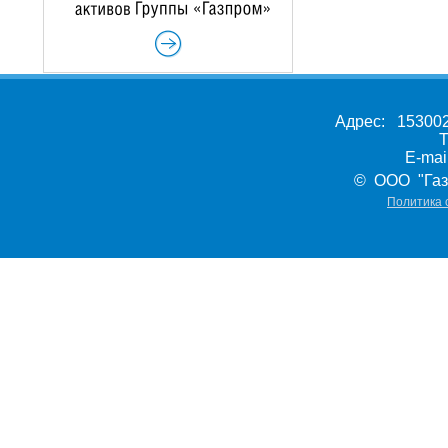
Адрес: 153002,
Т
E-ma
© ООО "Газ
Политика 