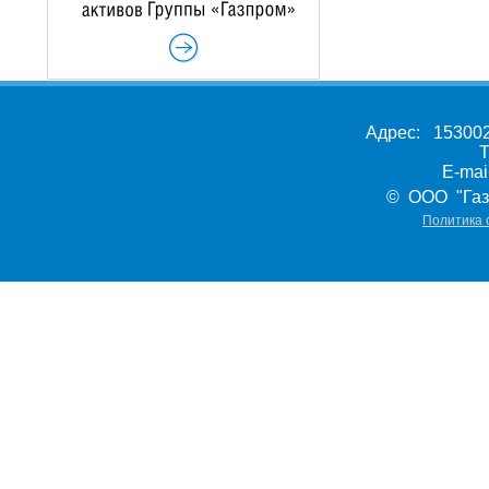
Адрес: 153002,
Т
E-ma
© ООО "Газ
Политика 