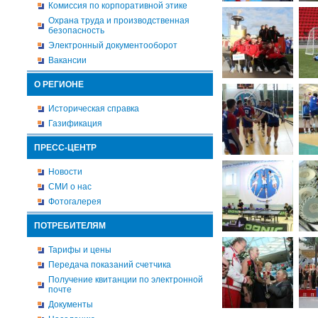
Комиссия по корпоративной этике
Охрана труда и производственная
безопасность
Электронный документооборот
Вакансии
О РЕГИОНЕ
Историческая справка
Газификация
ПРЕСС-ЦЕНТР
Новости
СМИ о нас
Фотогалерея
ПОТРЕБИТЕЛЯМ
Тарифы и цены
Передача показаний счетчика
Получение квитанции по электронной
почте
Документы