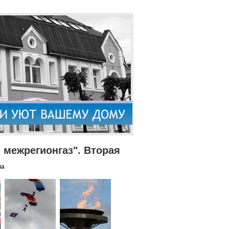
межрегионгаз". Вторая
па