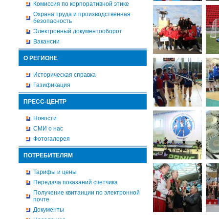
Комиссия по корпоративной этике
Охрана труда и производственная
безопасность
Электронный документооборот
Вакансии
О РЕГИОНЕ
Историческая справка
Газификация
ПРЕСС-ЦЕНТР
Новости
СМИ о нас
Фотогалерея
ПОТРЕБИТЕЛЯМ
Тарифы и цены
Передача показаний счетчика
Получение квитанции по электронной
почте
Документы