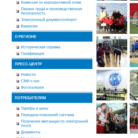
Комиссия по корпоративной этике
Охрана труда и производственная
безопасность
Электронный документооборот
Вакансии
О РЕГИОНЕ
Историческая справка
Газификация
ПРЕСС-ЦЕНТР
Новости
СМИ о нас
Фотогалерея
ПОТРЕБИТЕЛЯМ
Тарифы и цены
Передача показаний счетчика
Получение квитанции по электронной
почте
Документы