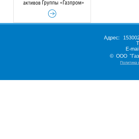
Адрес: 153002,
Т
E-ma
© ООО "Газ
Политика 