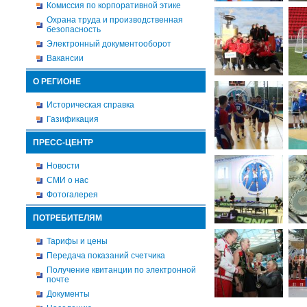
Комиссия по корпоративной этике
Охрана труда и производственная
безопасность
Электронный документооборот
Вакансии
О РЕГИОНЕ
Историческая справка
Газификация
ПРЕСС-ЦЕНТР
Новости
СМИ о нас
Фотогалерея
ПОТРЕБИТЕЛЯМ
Тарифы и цены
Передача показаний счетчика
Получение квитанции по электронной
почте
Документы