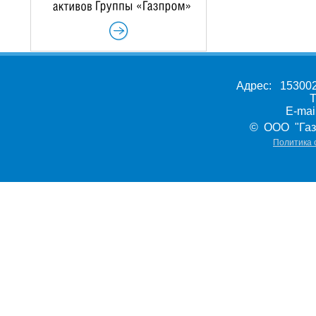
Адрес: 153002,
Т
E-ma
© ООО "Газ
Политика 