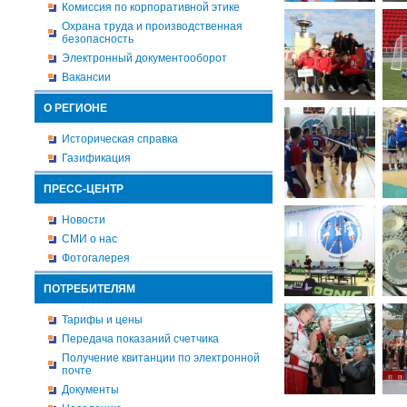
Комиссия по корпоративной этике
Охрана труда и производственная
безопасность
Электронный документооборот
Вакансии
О РЕГИОНЕ
Историческая справка
Газификация
ПРЕСС-ЦЕНТР
Новости
СМИ о нас
Фотогалерея
ПОТРЕБИТЕЛЯМ
Тарифы и цены
Передача показаний счетчика
Получение квитанции по электронной
почте
Документы