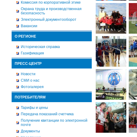
Комиссия по корпоративной этике
Охрана труда и производственная
безопасность
Электронный документооборот
Вакансии
О РЕГИОНЕ
Историческая справка
Газификация
ПРЕСС-ЦЕНТР
Новости
СМИ о нас
Фотогалерея
ПОТРЕБИТЕЛЯМ
Тарифы и цены
Передача показаний счетчика
Получение квитанции по электронной
почте
Документы