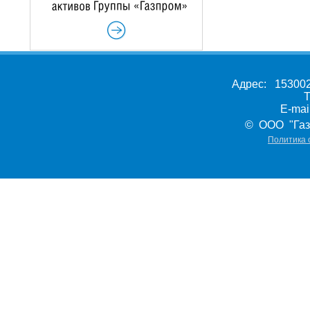
Адрес: 153002,
Т
E-ma
© ООО "Газ
Политика 