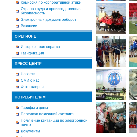
Комиссия по корпоративной этике
Охрана труда и производственная
безопасность
Электронный документооборот
Вакансии
О РЕГИОНЕ
Историческая справка
Газификация
ПРЕСС-ЦЕНТР
Новости
СМИ о нас
Фотогалерея
ПОТРЕБИТЕЛЯМ
Тарифы и цены
Передача показаний счетчика
Получение квитанции по электронной
почте
Документы