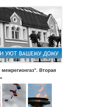
межрегионгаз". Вторая
па