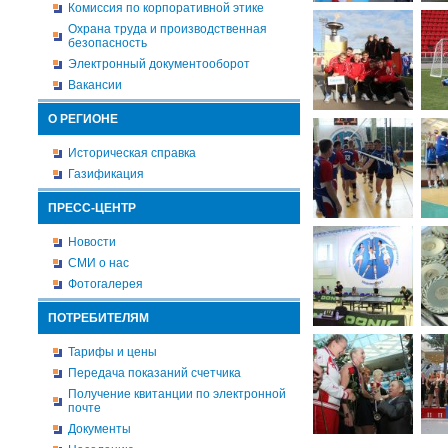
Комиссия по корпоративной этике
Охрана труда и производственная
безопасность
Электронный документооборот
Вакансии
О РЕГИОНЕ
Историческая справка
Газификация
ПРЕСС-ЦЕНТР
Новости
СМИ о нас
Фотогалерея
ПОТРЕБИТЕЛЯМ
Тарифы и цены
Передача показаний счетчика
Получение квитанции по электронной
почте
Документы