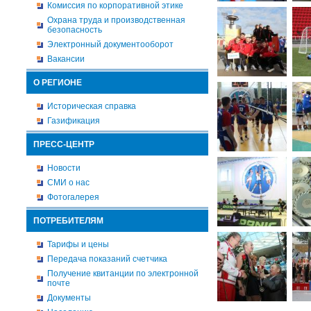
Комиссия по корпоративной этике
Охрана труда и производственная
безопасность
Электронный документооборот
Вакансии
О РЕГИОНЕ
Историческая справка
Газификация
ПРЕСС-ЦЕНТР
Новости
СМИ о нас
Фотогалерея
ПОТРЕБИТЕЛЯМ
Тарифы и цены
Передача показаний счетчика
Получение квитанции по электронной
почте
Документы