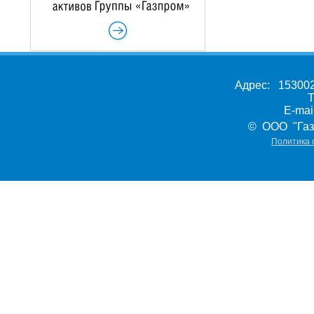
Адрес: 153002,
Т
E-ma
© ООО "Газ
Политика 