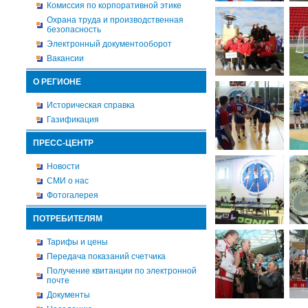
Комиссия по корпоративной этике
Охрана труда и производственная
безопасность
Электронный документооборот
Вакансии
О РЕГИОНЕ
Историческая справка
Газификация
ПРЕСС-ЦЕНТР
Новости
СМИ о нас
Фотогалерея
ПОТРЕБИТЕЛЯМ
Тарифы и цены
Передача показаний счетчика
Получение квитанции по электронной
почте
Документы