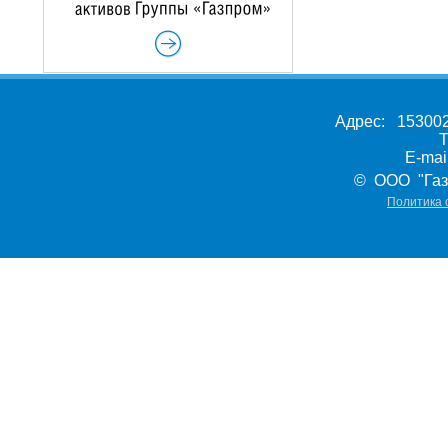
Адрес: 153002,
Т
E-ma
© ООО "Газ
Политика 