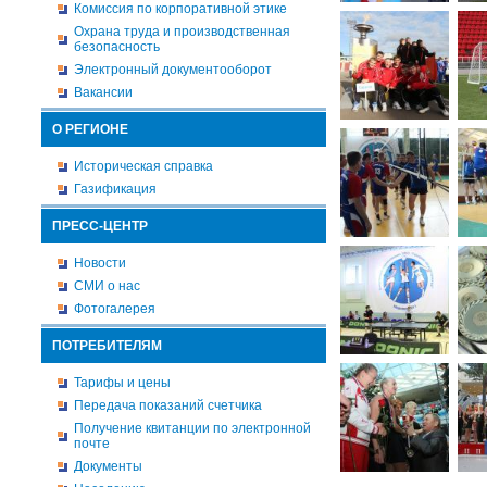
Комиссия по корпоративной этике
Охрана труда и производственная
безопасность
Электронный документооборот
Вакансии
О РЕГИОНЕ
Историческая справка
Газификация
ПРЕСС-ЦЕНТР
Новости
СМИ о нас
Фотогалерея
ПОТРЕБИТЕЛЯМ
Тарифы и цены
Передача показаний счетчика
Получение квитанции по электронной
почте
Документы