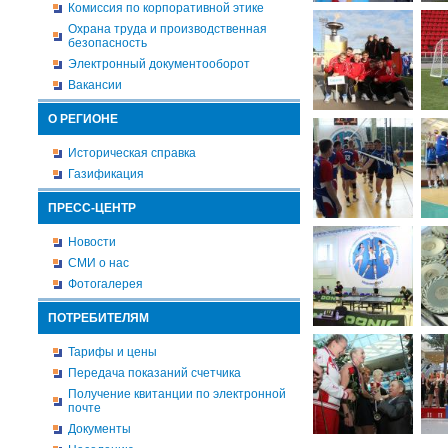
Комиссия по корпоративной этике
Охрана труда и производственная
безопасность
Электронный документооборот
Вакансии
О РЕГИОНЕ
Историческая справка
Газификация
ПРЕСС-ЦЕНТР
Новости
СМИ о нас
Фотогалерея
ПОТРЕБИТЕЛЯМ
Тарифы и цены
Передача показаний счетчика
Получение квитанции по электронной
почте
Документы