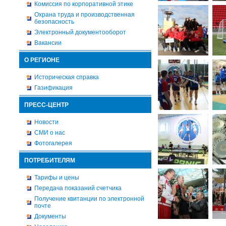
Комиссия по корпоративной этике
Охрана труда и производственная
безопасность
Электронный документооборот
Вакансии
О РЕГИОНЕ
Историческая справка
Газификация
ПРЕСС-ЦЕНТР
Новости
СМИ о нас
Фотогалерея
ПОТРЕБИТЕЛЯМ
Тарифы и цены
Передача показаний счетчика
Получение квитанции по электронной
почте
Документы