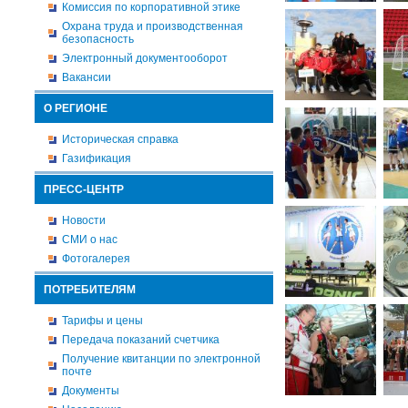
Комиссия по корпоративной этике
Охрана труда и производственная
безопасность
Электронный документооборот
Вакансии
О РЕГИОНЕ
Историческая справка
Газификация
ПРЕСС-ЦЕНТР
Новости
СМИ о нас
Фотогалерея
ПОТРЕБИТЕЛЯМ
Тарифы и цены
Передача показаний счетчика
Получение квитанции по электронной
почте
Документы