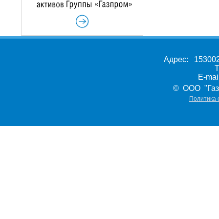
Адрес: 153002,
Т
E-ma
© ООО "Газ
Политика 