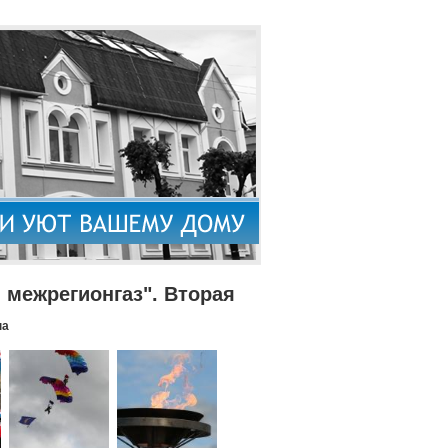
межрегионгаз". Вторая
па