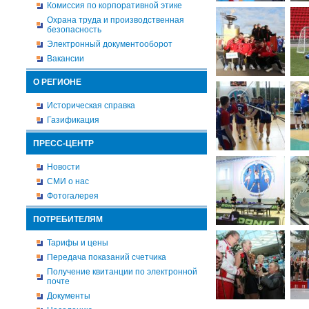
Комиссия по корпоративной этике
Охрана труда и производственная
безопасность
Электронный документооборот
Вакансии
О РЕГИОНЕ
Историческая справка
Газификация
ПРЕСС-ЦЕНТР
Новости
СМИ о нас
Фотогалерея
ПОТРЕБИТЕЛЯМ
Тарифы и цены
Передача показаний счетчика
Получение квитанции по электронной
почте
Документы