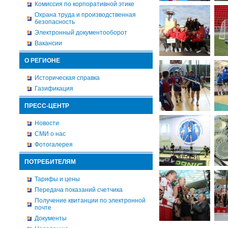
Комиссия по корпоративной этике
Охрана труда и производственная
безопасность
Электронный документооборот
Вакансии
О РЕГИОНЕ
Историческая справка
Газификация
ПРЕСС-ЦЕНТР
Новости
СМИ о нас
Фотогалерея
ПОТРЕБИТЕЛЯМ
Тарифы и цены
Передача показаний счетчика
Получение квитанции по электронной
почте
Документы