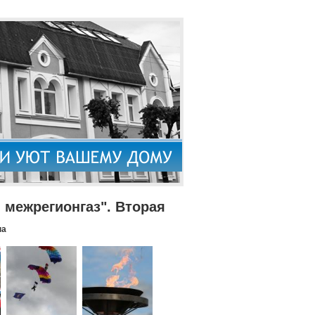
межрегионгаз". Вторая
па