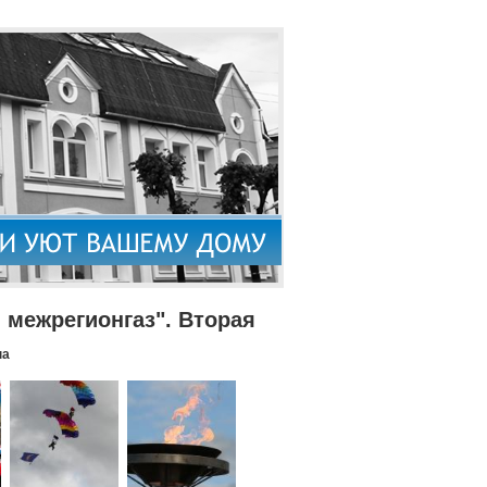
межрегионгаз". Вторая
па