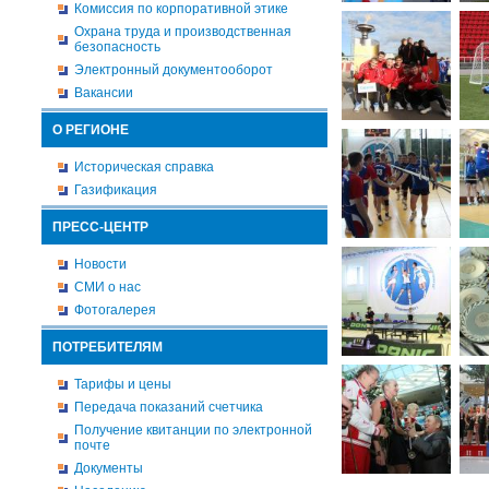
Комиссия по корпоративной этике
Охрана труда и производственная
безопасность
Электронный документооборот
Вакансии
О РЕГИОНЕ
Историческая справка
Газификация
ПРЕСС-ЦЕНТР
Новости
СМИ о нас
Фотогалерея
ПОТРЕБИТЕЛЯМ
Тарифы и цены
Передача показаний счетчика
Получение квитанции по электронной
почте
Документы