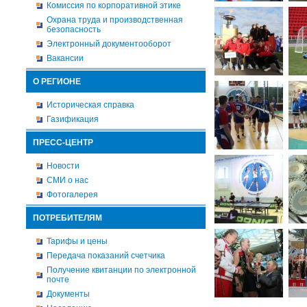
Комиссия по корпоративной этике
Охрана труда и производственная
безопасность
Электронный документооборот
Вакансии
О РЕГИОНЕ
Историческая справка
Газификация
ПРЕСС-ЦЕНТР
Новости
СМИ о нас
Фотогалерея
ПОТРЕБИТЕЛЯМ
Тарифы и цены
Передача показаний счетчика
Получение квитанции по электронной
почте
Документы