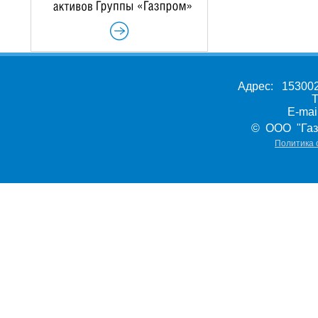
Адрес: 153002,
Т
E-ma
© ООО "Газ
Политика 