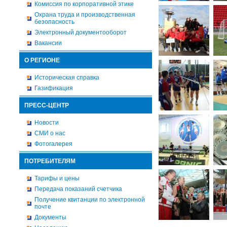
Комиссия по корпоративной этике
Охрана труда и производственная
безопасность
Электронный документооборот
Вакансии
О РЕГИОНЕ
Историческая справка
Газификация
ПРЕСС-ЦЕНТР
Новости
СМИ о нас
Фотогалерея
ПОТРЕБИТЕЛЯМ
Тарифы и цены
Передача показаний счетчика
Получение квитанции по электронной
почте
Документы