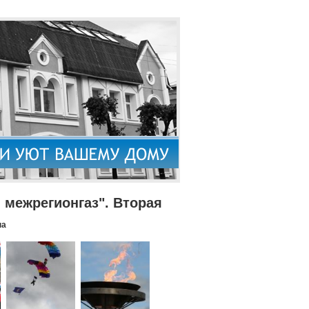
межрегионгаз". Вторая
па