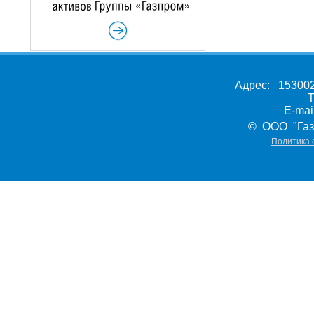
Адрес: 153002,
Т
E-ma
© ООО "Газ
Политика 