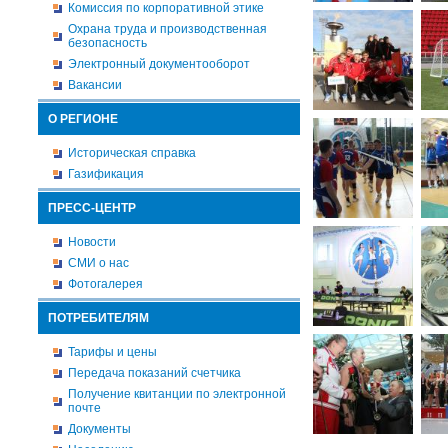
Комиссия по корпоративной этике
Охрана труда и производственная
безопасность
Электронный документооборот
Вакансии
О РЕГИОНЕ
Историческая справка
Газификация
ПРЕСС-ЦЕНТР
Новости
СМИ о нас
Фотогалерея
ПОТРЕБИТЕЛЯМ
Тарифы и цены
Передача показаний счетчика
Получение квитанции по электронной
почте
Документы