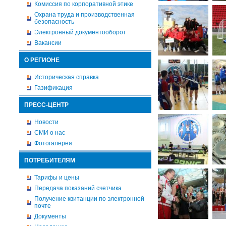
Комиссия по корпоративной этике
Охрана труда и производственная
безопасность
Электронный документооборот
Вакансии
О РЕГИОНЕ
Историческая справка
Газификация
ПРЕСС-ЦЕНТР
Новости
СМИ о нас
Фотогалерея
ПОТРЕБИТЕЛЯМ
Тарифы и цены
Передача показаний счетчика
Получение квитанции по электронной
почте
Документы