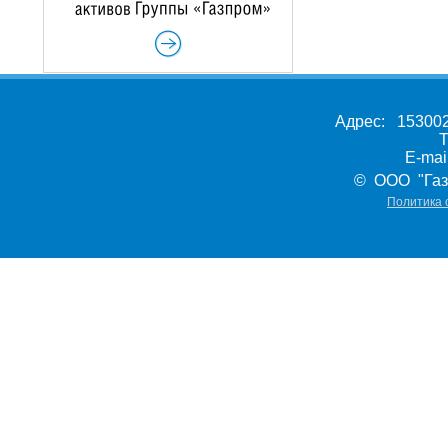
Адрес: 153002,
Т
E-ma
© ООО "Газ
Политика 