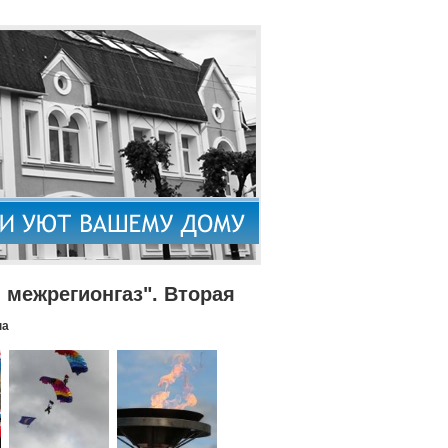
межрегионгаз". Вторая
па