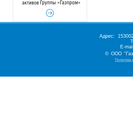
Адрес: 153002,
Т
E-ma
© ООО "Газ
Политика 