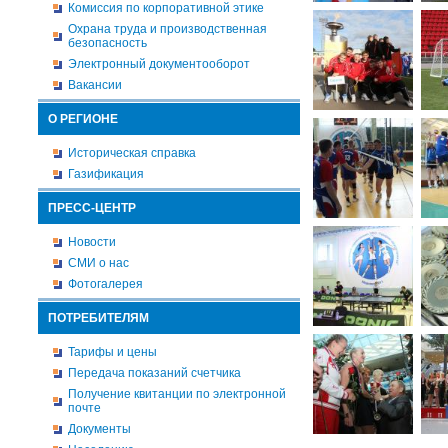
Комиссия по корпоративной этике
Охрана труда и производственная
безопасность
Электронный документооборот
Вакансии
О РЕГИОНЕ
Историческая справка
Газификация
ПРЕСС-ЦЕНТР
Новости
СМИ о нас
Фотогалерея
ПОТРЕБИТЕЛЯМ
Тарифы и цены
Передача показаний счетчика
Получение квитанции по электронной
почте
Документы