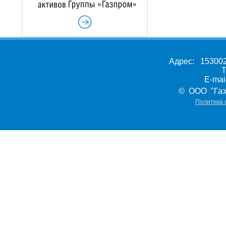
Адрес: 153002,
Т
E-ma
© ООО "Газ
Политика 