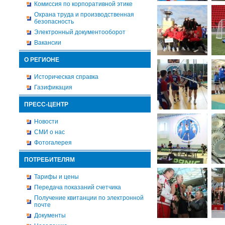
Комиссия по корпоративной этике
Охрана труда и производственная
безопасность
Электронный документооборот
Вакансии
О РЕГИОНЕ
Историческая справка
Газификация
ПРЕСС-ЦЕНТР
Новости
СМИ о нас
Фотогалерея
ПОТРЕБИТЕЛЯМ
Тарифы и цены
Передача показаний счетчика
Получение квитанции по электронной
почте
Документы