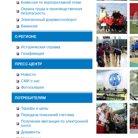
Комиссия по корпоративной этике
Охрана труда и производственная
безопасность
Электронный документооборот
Вакансии
О РЕГИОНЕ
Историческая справка
Газификация
ПРЕСС-ЦЕНТР
Новости
СМИ о нас
Фотогалерея
ПОТРЕБИТЕЛЯМ
Тарифы и цены
Передача показаний счетчика
Получение квитанции по электронной
почте
Документы