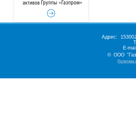
Адрес: 153002,
Т
E-ma
© ООО "Газ
Политика 