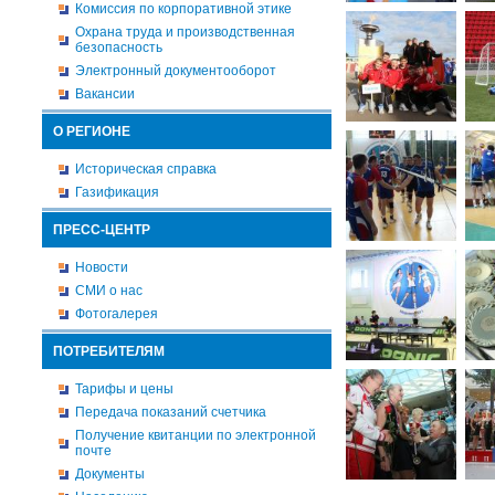
Комиссия по корпоративной этике
Охрана труда и производственная
безопасность
Электронный документооборот
Вакансии
О РЕГИОНЕ
Историческая справка
Газификация
ПРЕСС-ЦЕНТР
Новости
СМИ о нас
Фотогалерея
ПОТРЕБИТЕЛЯМ
Тарифы и цены
Передача показаний счетчика
Получение квитанции по электронной
почте
Документы