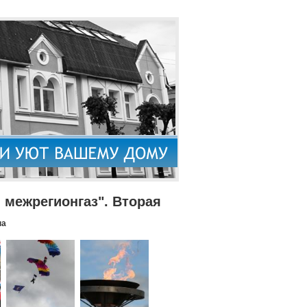
межрегионгаз". Вторая
па