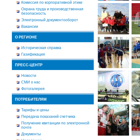
Комиссия по корпоративной этике
Охрана труда и производственная
безопасность
Электронный документооборот
Вакансии
О РЕГИОНЕ
Историческая справка
Газификация
ПРЕСС-ЦЕНТР
Новости
СМИ о нас
Фотогалерея
ПОТРЕБИТЕЛЯМ
Тарифы и цены
Передача показаний счетчика
Получение квитанции по электронной
почте
Документы