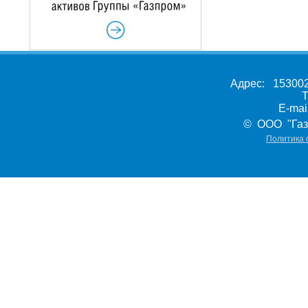
Адрес: 153002,
Т
E-ma
© ООО "Газ
Политика 