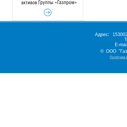
Адрес: 153002,
Т
E-ma
© ООО "Газ
Политика 