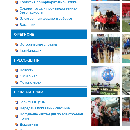
Комиссия по корпоративной этике
Охрана труда и производственная
безопасность
Электронный документооборот
Вакансии
О РЕГИОНЕ
Историческая справка
Газификация
ПРЕСС-ЦЕНТР
Новости
СМИ о нас
Фотогалерея
ПОТРЕБИТЕЛЯМ
Тарифы и цены
Передача показаний счетчика
Получение квитанции по электронной
почте
Документы