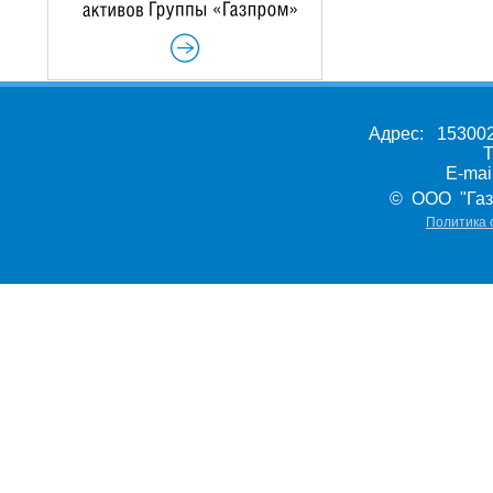
Адрес: 153002,
Т
E-ma
© ООО "Газ
Политика 