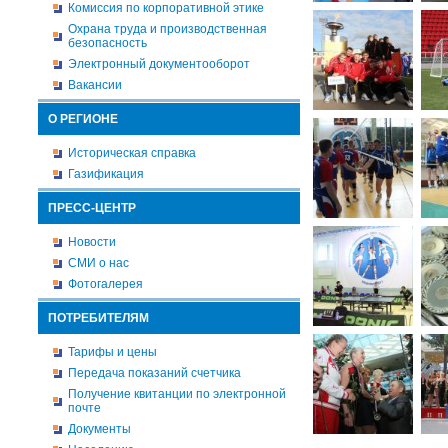
Комиссия по корпоративной этике
Охрана труда и производственная
безопасность
Электронный документооборот
Вакансии
О РЕГИОНЕ
Историческая справка
Газификация
ПРЕСС-ЦЕНТР
Новости
СМИ о нас
Фотогалерея
ПОТРЕБИТЕЛЯМ
Тарифы и цены
Передача показаний счетчика
Получение квитанции по электронной
почте
Документы