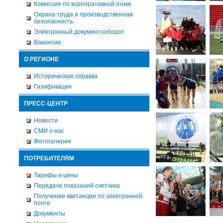
Комиссия по корпоративной этике
Охрана труда и производственная
безопасность
Электронный документооборот
Вакансии
О РЕГИОНЕ
Историческая справка
Газификация
ПРЕСС-ЦЕНТР
Новости
СМИ о нас
Фотогалерея
ПОТРЕБИТЕЛЯМ
Тарифы и цены
Передача показаний счетчика
Получение квитанции по электронной
почте
Документы