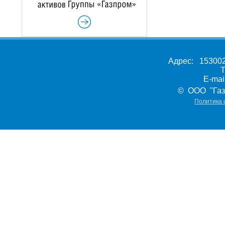
Адрес: 153002,
Т
E-ma
© ООО "Газ
Политика 