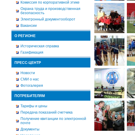
Комиссия по корпоративной этике
Охрана труда и производственная
безопасность
Электронный документооборот
Вакансии
О РЕГИОНЕ
Историческая справка
Газификация
ПРЕСС-ЦЕНТР
Новости
СМИ о нас
Фотогалерея
ПОТРЕБИТЕЛЯМ
Тарифы и цены
Передача показаний счетчика
Получение квитанции по электронной
почте
Документы