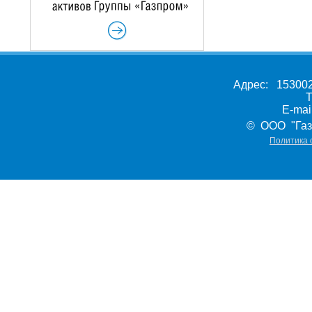
Адрес: 153002,
Т
E-ma
© ООО "Газ
Политика 